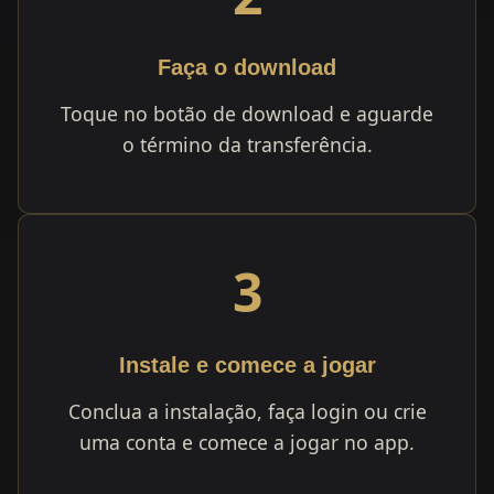
Faça o download
Toque no botão de download e aguarde
o término da transferência.
3
Instale e comece a jogar
Conclua a instalação, faça login ou crie
uma conta e comece a jogar no app.