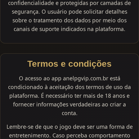
confidencialidade e protegidas por camadas de
segurança. O usuário pode solicitar detalhes
sobre o tratamento dos dados por meio dos
canais de suporte indicados na plataforma.
Termos e condições
O acesso ao app anelpgvip.com.br está
condicionado à aceitação dos termos de uso da
plataforma. É necessário ter mais de 18 anos e
fornecer informações verdadeiras ao criar a
conta.
Lembre-se de que o jogo deve ser uma forma de
entretenimento. Caso perceba comportamento