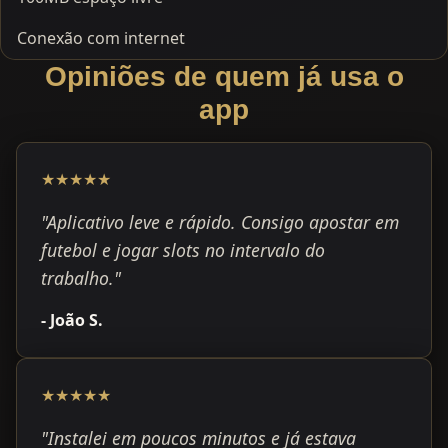
Conexão com internet
Opiniões de quem já usa o
app
★★★★★
"Aplicativo leve e rápido. Consigo apostar em
futebol e jogar slots no intervalo do
trabalho."
- João S.
★★★★★
"Instalei em poucos minutos e já estava